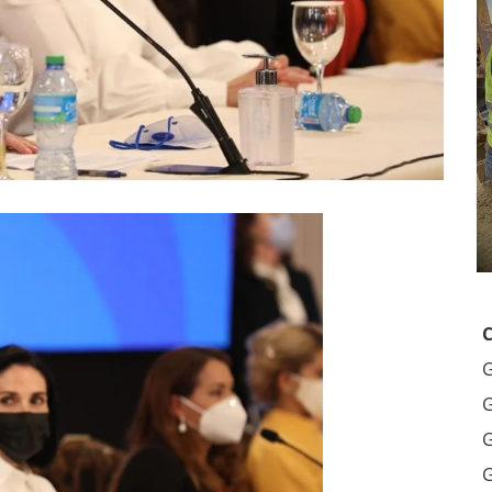
G
G
G
G