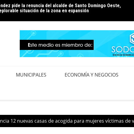
ndez pide la renuncia del alcalde de Santo Domingo Oeste,
ión de pérdidas: la conversación que el país aún tiene
Edeest
eplorable situación de la zona en expansión
realiz
MUNICIPALES
ECONOMÍA Y NEGOCIOS
cia 12 nuevas casas de acogida para mujeres víctimas de v