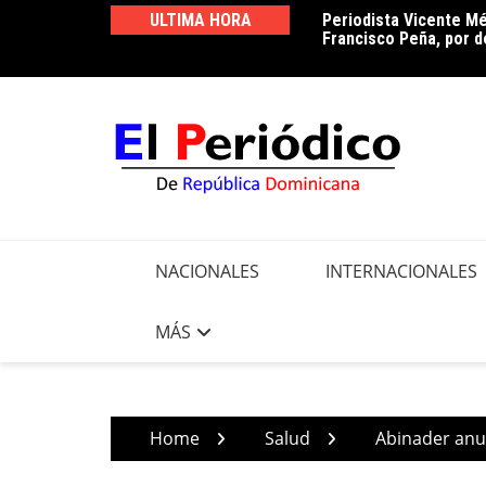
Skip
ULTIMA HORA
Periodista Vicente Mé
Luz 24 horas o reducc
to
Francisco Peña, por d
pendiente
content
NACIONALES
INTERNACIONALES
MÁS
Home
Salud
Abinader anun