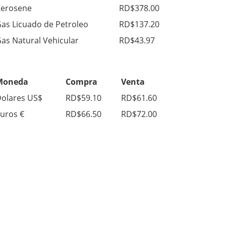
erosene
RD$378.00
as Licuado de Petroleo
RD$137.20
as Natural Vehicular
RD$43.97
Moneda
Compra
Venta
olares US$
RD$59.10
RD$61.60
uros €
RD$66.50
RD$72.00