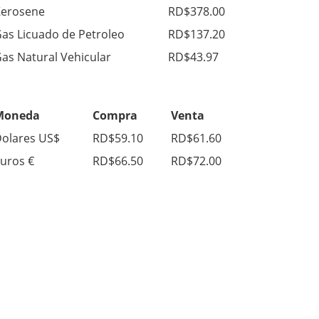
erosene
RD$378.00
as Licuado de Petroleo
RD$137.20
as Natural Vehicular
RD$43.97
Moneda
Compra
Venta
olares US$
RD$59.10
RD$61.60
uros €
RD$66.50
RD$72.00