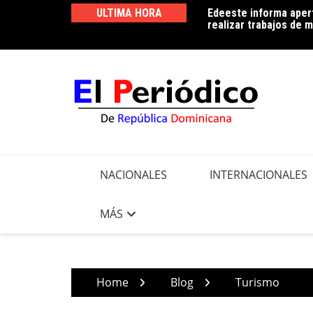
Skip
aniversario consolidando su compromiso
ULTIMA HORA
Edeeste informa apert
to
facial
realizar trabajos de m
content
NACIONALES
INTERNACIONALES
MÁS
Home
Blog
Turismo