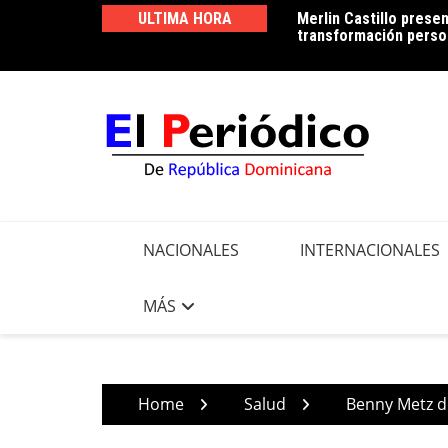
Skip
ULTIMA HORA
Merlin Castillo presen
Periodista Vicente Mé
to
transformación person
Francisco Peña, por d
content
NACIONALES
INTERNACIONALES
MÁS
Home
Salud
Benny Metz de