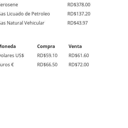
erosene
RD$378.00
as Licuado de Petroleo
RD$137.20
as Natural Vehicular
RD$43.97
Moneda
Compra
Venta
olares US$
RD$59.10
RD$61.60
uros €
RD$66.50
RD$72.00