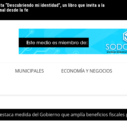
ta “Descubriendo mi identidad”, un libro que invita a la
ndez pide la renuncia del alcalde de Santo Domingo Oeste,
Luz 24
al desde la fe
eplorable situación de la zona en expansión
pendi
MUNICIPALES
ECONOMÍA Y NEGOCIOS
staca medida del Gobierno que amplía beneficios fiscales 