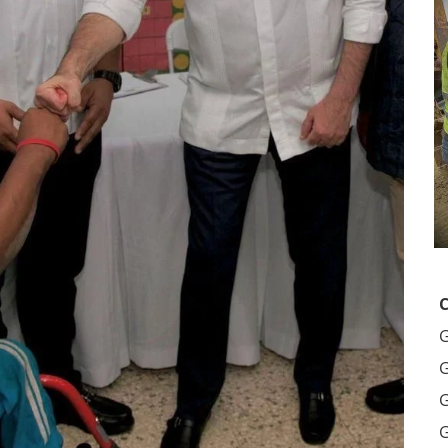
G
G
G
G