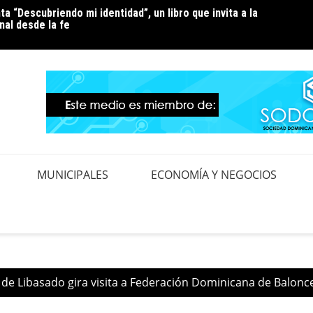
ta “Descubriendo mi identidad”, un libro que invita a la
ndez pide la renuncia del alcalde de Santo Domingo Oeste,
Luz 24
al desde la fe
eplorable situación de la zona en expansión
pendi
MUNICIPALES
ECONOMÍA Y NEGOCIOS
de Libasado gira visita a Federación Dominicana de Balonc