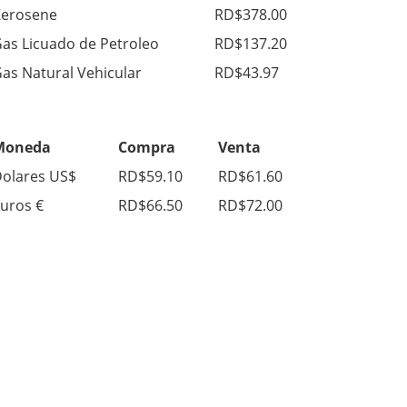
erosene
RD$378.00
as Licuado de Petroleo
RD$137.20
as Natural Vehicular
RD$43.97
Moneda
Compra
Venta
olares US$
RD$59.10
RD$61.60
uros €
RD$66.50
RD$72.00