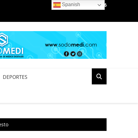
Spanish
9 de agosto de 2026
 horas o reducción de pérdidas: la conversación que el país aún t
ente
DEPORTES
esto