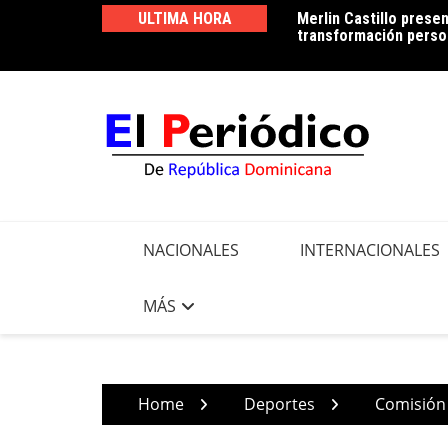
Skip
ULTIMA HORA
Merlin Castillo presen
Periodista Vicente Mé
to
transformación person
Francisco Peña, por d
content
NACIONALES
INTERNACIONALES
MÁS
Home
Deportes
Comisión 