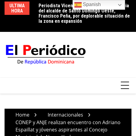
Skip
Spanish
ULTIMA
Periodista Vicente Méndez pide la renuncia
Luz 24 horas o reducción de pérdidas: la
Ed
to
HORA
del alcalde de Santo Domingo Oeste,
conversación que el país aún tiene
ci
content
Francisco Peña, por deplorable situación de
pendiente
tr
la zona en expansión
Home
Internacionales
CONEP y ANJE realizan encuentro con Adriano
Espaillat y jóvenes aspirantes al Concejo