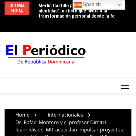
Skip
Spanish
ULTIMA
Merlin Castillo presenta “Descubriendo mi
Periodista Vicente Méndez pide la renuncia
Lu
to
HORA
identidad”, un libro que invita a la
del alcalde de Santo Domingo Oeste,
co
content
transformación personal desde la fe
Francisco Peña, por deplorable situación de
p
la zona en expansión
Home
Internacionales
Dr. Rafael Montero y el profesor Dimitri
Ioannidis del MIT acuerdan impulsar proyectos