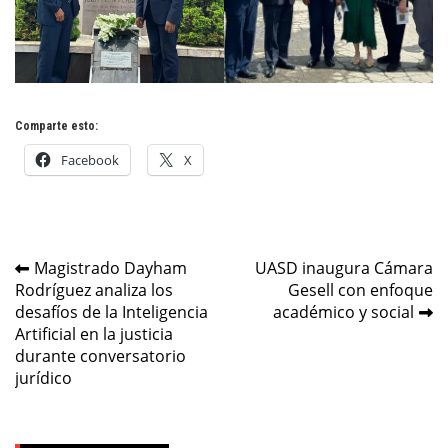
Comparte esto:
Facebook
X
Navegación
Magistrado Dayham
UASD inaugura Cámara
Rodríguez analiza los
Gesell con enfoque
de
desafíos de la Inteligencia
académico y social
entradas
Artificial en la justicia
durante conversatorio
jurídico