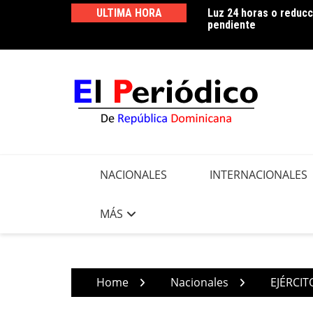
Skip
ULTIMA HORA
Luz 24 horas o reducc
Edeeste informa apert
to
pendiente
realizar trabajos de m
content
NACIONALES
INTERNACIONALES
MÁS
Home
Nacionales
EJÉRCI