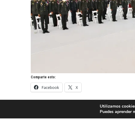
Comparte esto:
Facebook
X
Utilizamos cookies
Puedes aprender m
Navegación
Consulado Dominicano e INDEX visitan
estudiantes del INFOTEP en NY