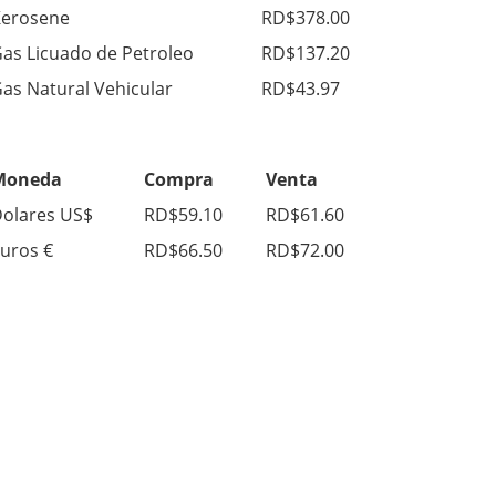
erosene
RD$378.00
as Licuado de Petroleo
RD$137.20
as Natural Vehicular
RD$43.97
Moneda
Compra
Venta
olares US$
RD$59.10
RD$61.60
uros €
RD$66.50
RD$72.00