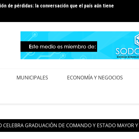
ión de pérdidas: la conversación que el país aún tiene
ura temporal de los circuitos EBRI07 y EBRI12 para
Edeest
ejora en la red de distribución
contro
MUNICIPALES
ECONOMÍA Y NEGOCIOS
TO CELEBRA GRADUACIÓN DE COMANDO Y ESTADO MAYOR Y 