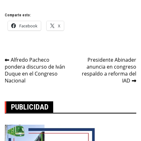
Comparte esto:
Facebook
X
Navegación
Alfredo Pacheco
Presidente Abinader
pondera discurso de Iván
anuncia en congreso
de
Duque en el Congreso
respaldo a reforma del
entradas
Nacional
IAD
PUBLICIDAD