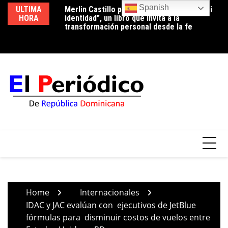
Skip
Spanish
ULTIMA
Merlin Castillo presenta “Descubriendo mi
Periodista Vicente Méndez pide la renuncia
Lu
to
HORA
identidad”, un libro que invita a la
del alcalde de Santo Domingo Oeste,
co
content
transformación personal desde la fe
Francisco Peña, por deplorable situación de
p
la zona en expansión
Home
Internacionales
IDAC y JAC evalúan con ejecutivos de JetBlue
fórmulas para disminuir costos de vuelos entre