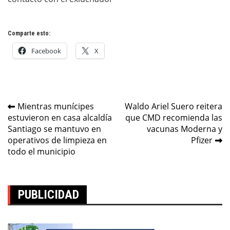
Comparte esto:
Facebook
X
Navegación
Mientras munícipes
Waldo Ariel Suero reitera
estuvieron en casa alcaldía
que CMD recomienda las
de
Santiago se mantuvo en
vacunas Moderna y
entradas
operativos de limpieza en
Pfizer
todo el municipio
PUBLICIDAD