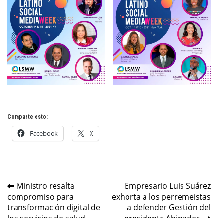
Comparte esto:
Facebook
X
Navegación
Ministro resalta
Empresario Luis Suárez
compromiso para
exhorta a los perremeistas
de
transformación digital de
a defender Gestión del
los servicios de salud
presidente Abinader.