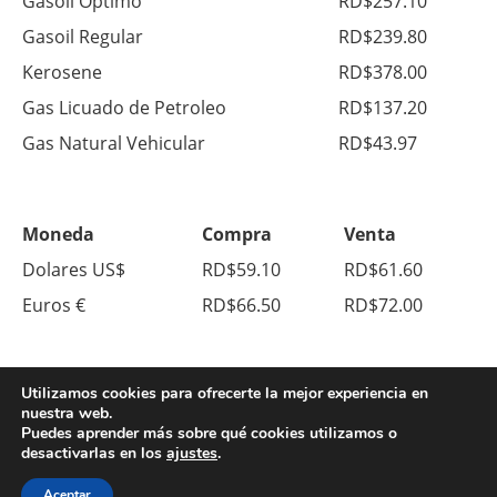
Gasoil Optimo
RD$257.10
Gasoil Regular
RD$239.80
Kerosene
RD$378.00
Gas Licuado de Petroleo
RD$137.20
Gas Natural Vehicular
RD$43.97
Moneda
Compra
Venta
Dolares US$
RD$59.10
RD$61.60
Euros €
RD$66.50
RD$72.00
Utilizamos cookies para ofrecerte la mejor experiencia en
nuestra web.
Puedes aprender más sobre qué cookies utilizamos o
desactivarlas en los
ajustes
.
© Copyright 2026. All Right Reserved.
Aceptar