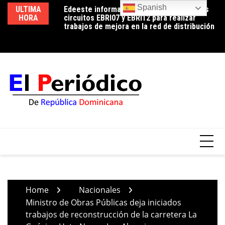
Skip
Spanish
ULTIMA
Edeeste informa apertura temporal de los
Edeeste exhorta a sus clientes a hacer un
No
to
HORA
circuitos EBRI07 y EBRI12 para realizar
uso eficiente de la energía para controlar el
de
content
trabajos de mejora en la red de distribución
consumo durante la temporada de calor
Home
Nacionales
Ministro de Obras Públicas deja iniciados
trabajos de reconstrucción de la carretera La