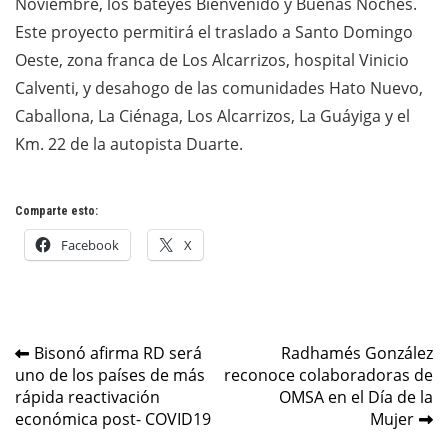
Noviembre, los bateyes Bienvenido y Buenas Noches.
Este proyecto permitirá el traslado a Santo Domingo
Oeste, zona franca de Los Alcarrizos, hospital Vinicio
Calventi, y desahogo de las comunidades Hato Nuevo,
Caballona, La Ciénaga, Los Alcarrizos, La Guáyiga y el
Km. 22 de la autopista Duarte.
Comparte esto:
Facebook
X
Navegación
Bisonó afirma RD será
Radhamés González
uno de los países de más
reconoce colaboradoras de
de
rápida reactivación
OMSA en el Día de la
entradas
económica post- COVID19
Mujer