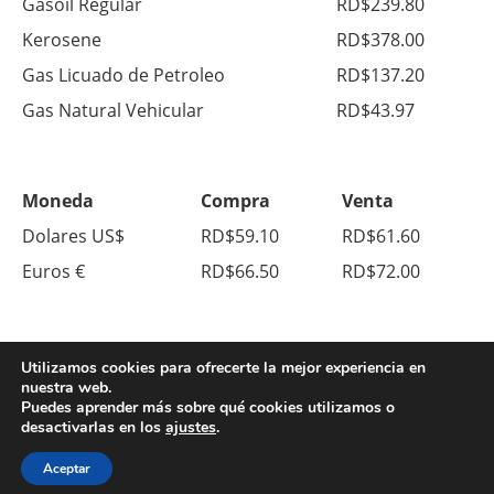
Gasoil Regular
RD$239.80
Kerosene
RD$378.00
Gas Licuado de Petroleo
RD$137.20
Gas Natural Vehicular
RD$43.97
Moneda
Compra
Venta
Dolares US$
RD$59.10
RD$61.60
Euros €
RD$66.50
RD$72.00
Utilizamos cookies para ofrecerte la mejor experiencia en
nuestra web.
Puedes aprender más sobre qué cookies utilizamos o
desactivarlas en los
ajustes
.
© Copyright 2026. All Right Reserved.
Sobre Nosotros
Contacto
Aceptar
Política de Privacidad