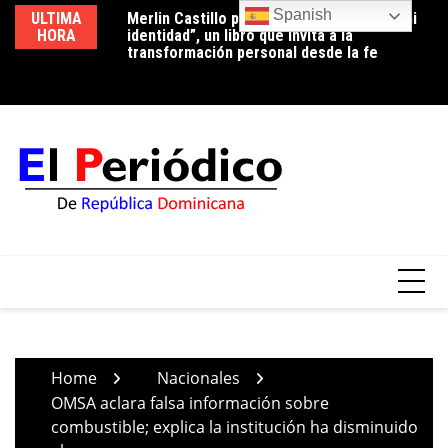
Skip
Spanish
ULTIMA
Merlin Castillo presenta “Descubriendo mi
Periodista Vicente Méndez pide la renuncia
Lu
to
HORA
identidad”, un libro que invita a la
del alcalde de Santo Domingo Oeste,
co
content
transformación personal desde la fe
Francisco Peña, por deplorable situación de
p
la zona en expansión
Home
Nacionales
OMSA aclara falsa información sobre
combustible; explica la institución ha disminuido