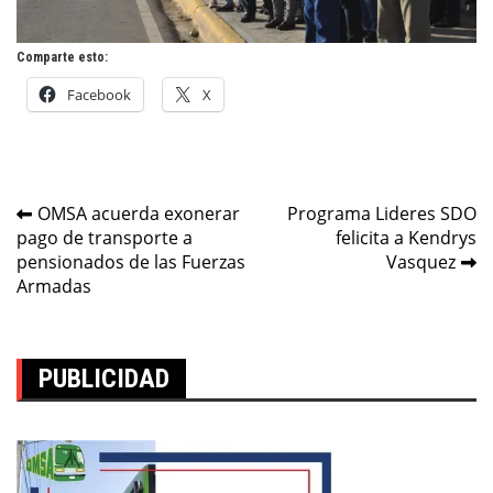
Comparte esto:
Facebook
X
Navegación
OMSA acuerda exonerar
Programa Lideres SDO
pago de transporte a
felicita a Kendrys
de
pensionados de las Fuerzas
Vasquez
entradas
Armadas
PUBLICIDAD