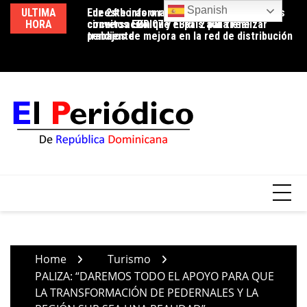
Skip
Spanish
ULTIMA
Luz 24 horas o reducción de pérdidas: la
Edeeste informa apertura temporal de los
Ed
to
HORA
conversación que el país aún tiene
circuitos EBRI07 y EBRI12 para realizar
us
content
pendiente
trabajos de mejora en la red de distribución
co
Home
Turismo
PALIZA: “DAREMOS TODO EL APOYO PARA QUE
LA TRANSFORMACIÓN DE PEDERNALES Y LA