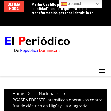
Skip
Spanish
ULTIMA
Merlin Castillo presenta “Descubriendo mi
Periodista Vicente Méndez pide la renuncia
Lu
to
HORA
identidad”, un libro que invita a la
del alcalde de Santo Domingo Oeste,
co
content
transformación personal desde la fe
Francisco Peña, por deplorable situación de
p
la zona en expansión
Home
Nacionales
PGASE y EDEESTE intensifican operativos contra
fraude eléctrico en Higüey, La Altagracia