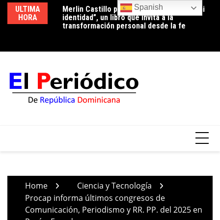
Skip
Spanish
ULTIMA
Merlin Castillo presenta “Descubriendo mi
Periodista Vicente Méndez pide la renuncia
Lu
to
HORA
identidad”, un libro que invita a la
del alcalde de Santo Domingo Oeste,
co
content
transformación personal desde la fe
Francisco Peña, por deplorable situación de
p
la zona en expansión
Home
Ciencia y Tecnología
Procap informa últimos congresos de
Comunicación, Periodismo y RR. PP. del 2025 en