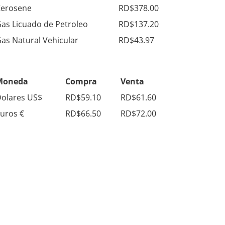
erosene
RD$378.00
as Licuado de Petroleo
RD$137.20
as Natural Vehicular
RD$43.97
Moneda
Compra
Venta
olares US$
RD$59.10
RD$61.60
uros €
RD$66.50
RD$72.00