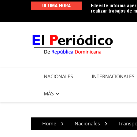
Skip
ULTIMA HORA
Edeeste informa apert
Edeeste exhorta a sus
to
realizar trabajos de m
controlar el consumo 
content
NACIONALES
INTERNACIONALES
MÁS
Home
Nacionales
Transpo