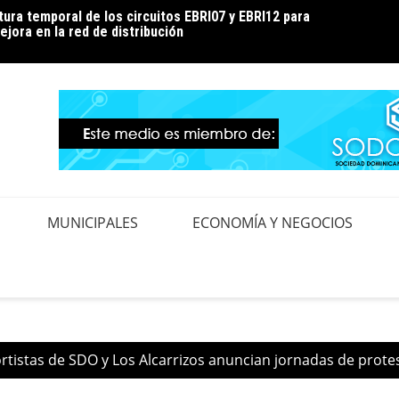
ura temporal de los circuitos EBRI07 y EBRI12 para
 clientes a hacer un uso eficiente de la energía para
Noé En
ejora en la red de distribución
durante la temporada de calor
MUNICIPALES
ECONOMÍA Y NEGOCIOS
rtistas de SDO y Los Alcarrizos anuncian jornadas de prote