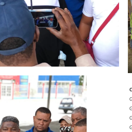
G
G
G
G