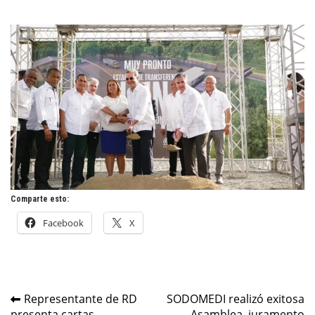
Comparte esto:
Facebook
X
Navegación
Representante de RD
SODOMEDI realizó exitosa
presenta cartas
Asamblea, juramento