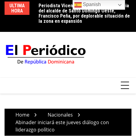
Skip
Spanish
ULTIMA
Periodista Vicente Méndez pide la renuncia
Luz 24 horas o reducción de pérdidas: la
Ed
to
HORA
del alcalde de Santo Domingo Oeste,
conversación que el país aún tiene
ci
content
Francisco Peña, por deplorable situación de
pendiente
tr
la zona en expansión
Home
Nacionales
Abinader iniciará este jueves diálogo con
liderazgo político