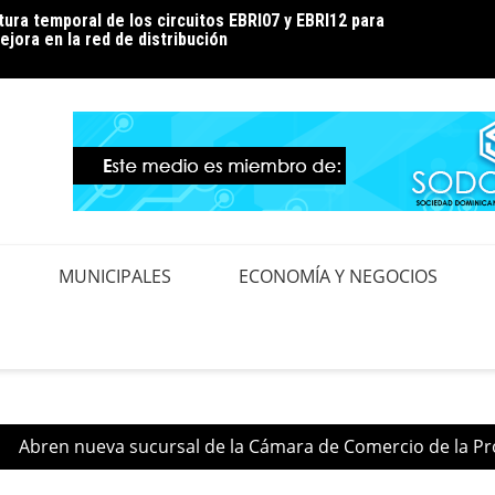
ura temporal de los circuitos EBRI07 y EBRI12 para
 clientes a hacer un uso eficiente de la energía para
Noé En
ejora en la red de distribución
durante la temporada de calor
MUNICIPALES
ECONOMÍA Y NEGOCIOS
Abren nueva sucursal de la Cámara de Comercio de la Pro