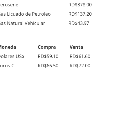
erosene
RD$378.00
as Licuado de Petroleo
RD$137.20
as Natural Vehicular
RD$43.97
Moneda
Compra
Venta
olares US$
RD$59.10
RD$61.60
uros €
RD$66.50
RD$72.00