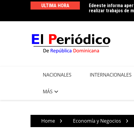
Skip
ULTIMA HORA
Edeeste informa apert
Edeeste exhorta a sus
to
realizar trabajos de m
controlar el consumo 
content
NACIONALES
INTERNACIONALES
MÁS
Home
Economía y Negocios