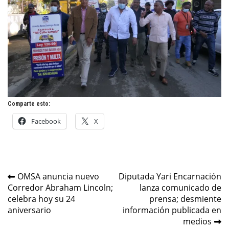
Comparte esto:
Facebook
X
Navegación
OMSA anuncia nuevo
Diputada Yari Encarnación
Corredor Abraham Lincoln;
lanza comunicado de
de
celebra hoy su 24
prensa; desmiente
entradas
aniversario
información publicada en
medios