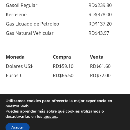
Gasoil Regular
RD$239.80
Kerosene
RD$378.00
Gas Licuado de Petroleo
RD$137.20
Gas Natural Vehicular
RD$43.97
Moneda
Compra
Venta
Dolares US$
RD$59.10
RD$61.60
Euros €
RD$66.50
RD$72.00
Utilizamos cookies para ofrecerte la mejor experiencia en
nuestra web.
Puedes aprender más sobre qué cookies utilizamos o
desactivarlas en los
ajustes
.
© Copyright 2026. All Right Reserved.
Sobre Nosotros
Contacto
Aceptar