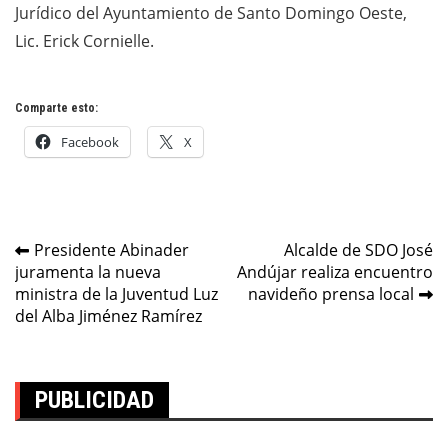
Jurídico del Ayuntamiento de Santo Domingo Oeste,
Lic. Erick Cornielle.
Comparte esto:
Facebook
X
Navegación
Presidente Abinader
Alcalde de SDO José
juramenta la nueva
Andújar realiza encuentro
de
ministra de la Juventud Luz
navideño prensa local
entradas
del Alba Jiménez Ramírez
PUBLICIDAD