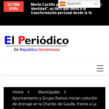
Skip
Spanish
ULTIMA
Merlin Castillo presenta “Descubriendo mi
Periodista Vicente Méndez pide la renuncia
Lu
to
HORA
identidad”, un libro que invita a la
del alcalde de Santo Domingo Oeste,
co
content
transformación personal desde la fe
Francisco Peña, por deplorable situación de
p
la zona en expansión
Home
Municipales
Ayuntamiento y Grupo Ramos inician solución
de drenaje en la Charles de Gaulle, frente a La