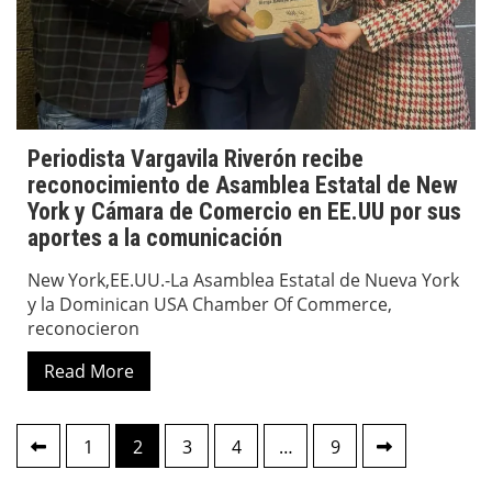
Periodista Vargavila Riverón recibe
reconocimiento de Asamblea Estatal de New
York y Cámara de Comercio en EE.UU por sus
aportes a la comunicación
New York,EE.UU.-La Asamblea Estatal de Nueva York
y la Dominican USA Chamber Of Commerce,
reconocieron
Read More
Paginación
1
2
3
4
…
9
de