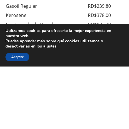
Gasoil Regular
RD$239.80
Kerosene
RD$378.00
Gas Licuado de Petroleo
RD$137.20
Utilizamos cookies para ofrecerte la mejor experiencia en
Gas Natural Vehicular
RD$43.97
nuestra web.
Puedes aprender más sobre qué cookies utilizamos o
desactivarlas en los
ajustes
.
Moneda
Compra
Venta
Aceptar
Dolares US$
RD$59.10
RD$61.60
Euros €
RD$66.50
RD$72.00
© Copyright 2026. All Right Reserved.
Sobre Nosotros
Contacto