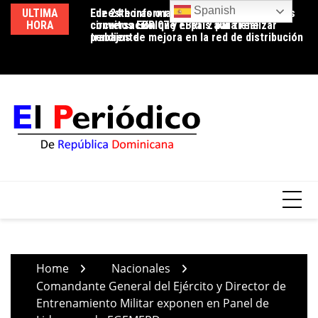
Skip
Spanish
ULTIMA
Luz 24 horas o reducción de pérdidas: la
Edeeste informa apertura temporal de los
Ed
to
HORA
conversación que el país aún tiene
circuitos EBRI07 y EBRI12 para realizar
us
content
pendiente
trabajos de mejora en la red de distribución
co
Home
Nacionales
Comandante General del Ejército y Director de
Entrenamiento Militar exponen en Panel de