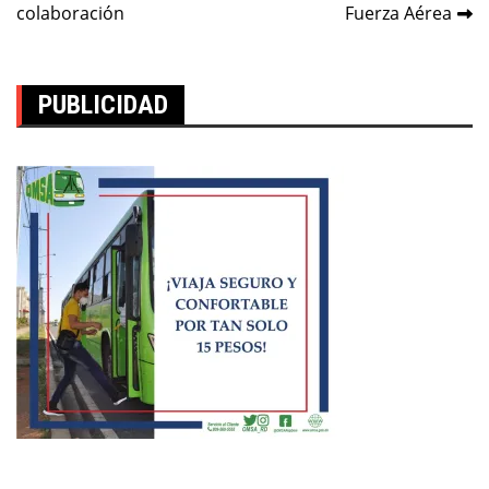
de
colaboración
Fuerza Aérea
entradas
PUBLICIDAD