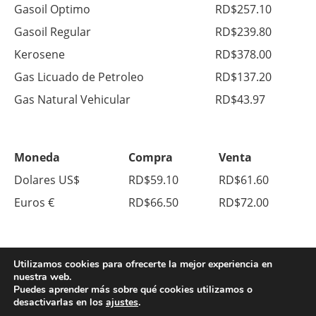
Gasoil Optimo
RD$257.10
Gasoil Regular
RD$239.80
Kerosene
RD$378.00
Gas Licuado de Petroleo
RD$137.20
Gas Natural Vehicular
RD$43.97
Moneda
Compra
Venta
Dolares US$
RD$59.10
RD$61.60
Euros €
RD$66.50
RD$72.00
Utilizamos cookies para ofrecerte la mejor experiencia en
nuestra web.
Puedes aprender más sobre qué cookies utilizamos o
desactivarlas en los
ajustes
.
© Copyright 2026. All Right Reserved.