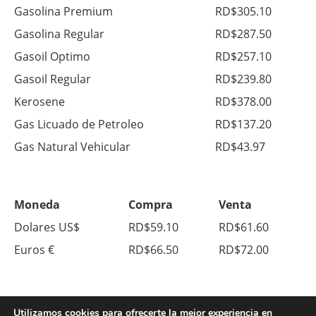
Gasolina Premium
RD$305.10
Gasolina Regular
RD$287.50
Gasoil Optimo
RD$257.10
Gasoil Regular
RD$239.80
Kerosene
RD$378.00
Gas Licuado de Petroleo
RD$137.20
Gas Natural Vehicular
RD$43.97
Moneda
Compra
Venta
Dolares US$
RD$59.10
RD$61.60
Euros €
RD$66.50
RD$72.00
Utilizamos cookies para ofrecerte la mejor experiencia en