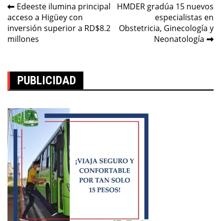
Navegación
Edeeste ilumina principal
HMDER gradúa 15 nuevos
acceso a Higüey con
especialistas en
de
inversión superior a RD$8.2
Obstetricia, Ginecología y
entradas
millones
Neonatología
PUBLICIDAD