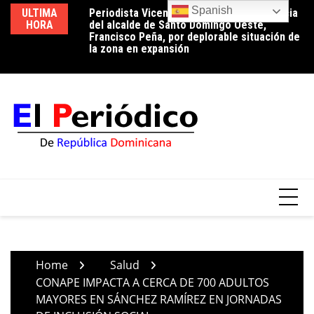
Skip
Spanish
ULTIMA
Periodista Vicente Méndez pide la renuncia
Luz 24 horas o reducción de pérdidas: la
Ed
to
HORA
del alcalde de Santo Domingo Oeste,
conversación que el país aún tiene
ci
content
Francisco Peña, por deplorable situación de
pendiente
tr
la zona en expansión
Home
Salud
CONAPE IMPACTA A CERCA DE 700 ADULTOS
MAYORES EN SÁNCHEZ RAMÍREZ EN JORNADAS