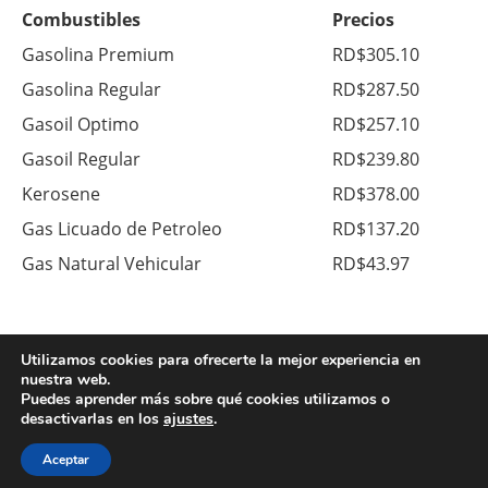
Combustibles
Precios
Gasolina Premium
RD$305.10
Gasolina Regular
RD$287.50
Gasoil Optimo
RD$257.10
Gasoil Regular
RD$239.80
Kerosene
RD$378.00
Gas Licuado de Petroleo
RD$137.20
Gas Natural Vehicular
RD$43.97
Moneda
Compra
Venta
Utilizamos cookies para ofrecerte la mejor experiencia en
nuestra web.
Dolares US$
RD$59.10
RD$61.60
Puedes aprender más sobre qué cookies utilizamos o
desactivarlas en los
ajustes
.
Euros €
RD$66.50
RD$72.00
Aceptar