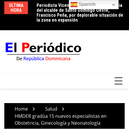
Skip
Spanish
ULTIMA
Periodista Vicente Méndez pide la renuncia
Luz 24 horas o reducción de pérdidas: la
Ed
to
HORA
del alcalde de Santo Domingo Oeste,
conversación que el país aún tiene
ci
content
Francisco Peña, por deplorable situación de
pendiente
tr
la zona en expansión
Home
Salud
HMDER gradúa 15 nuevos especialistas en
Obstetricia, Ginecología y Neonatología