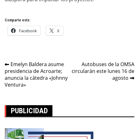
Comparte esto:
Facebook
X
Navegación
Emelyn Baldera asume
Autobuses de la OMSA
presidencia de Acroarte;
circularán este lunes 16 de
de
anuncia la cátedra «Johnny
agosto
entradas
Ventura»
PUBLICIDAD