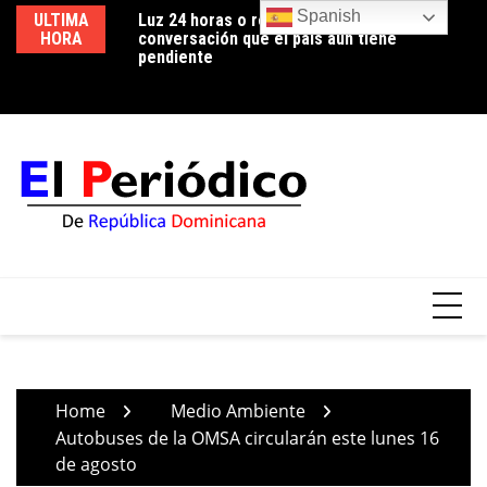
Skip
Spanish
san Hogar de Día
ULTIMA
Luz 24 horas o reducción de pérdidas: la
Ed
to
rovincia Duarte
HORA
conversación que el país aún tiene
ci
 de protección
content
pendiente
tr
iones aliadas
Home
Medio Ambiente
Autobuses de la OMSA circularán este lunes 16
de agosto