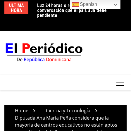
Skip
Spanish
ULTIMA
Luz 24 horas o reducción de pérdidas: la
Edeeste informa apertura temporal de los
Ed
to
HORA
conversación que el país aún tiene
circuitos EBRI07 y EBRI12 para realizar
us
content
pendiente
trabajos de mejora en la red de distribución
co
Home
Ciencia y Tecnología
Diputada Ana María Peña considera que la
mayoría de centros educativos no están aptos