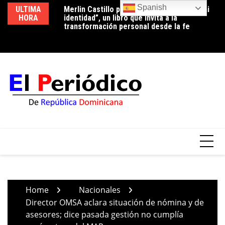
Skip
Spanish
ULTIMA
Merlin Castillo presenta “Descubriendo mi
Periodista Vicente Méndez pide la renuncia
Lu
to
HORA
identidad”, un libro que invita a la
del alcalde de Santo Domingo Oeste,
co
content
transformación personal desde la fe
Francisco Peña, por deplorable situación de
p
la zona en expansión
Home
Nacionales
Director OMSA aclara situación de nómina y de
asesores; dice pasada gestión no cumplía