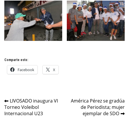
Comparte esto:
Facebook
X
Navegación
LIVOSADO inaugura VI
América Pérez se gradúa
Torneo Voleibol
de Periodista; mujer
de
Internacional U23
ejemplar de SDO
entradas