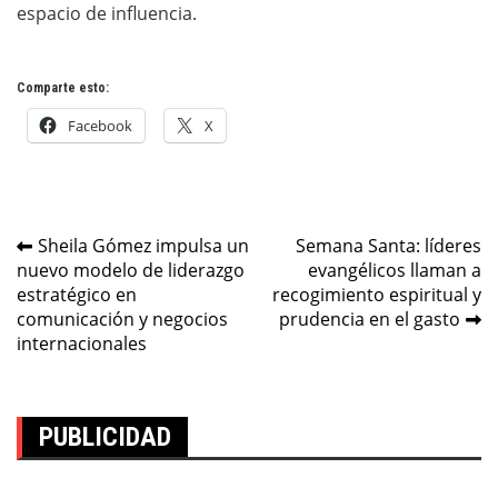
espacio de influencia.
Comparte esto:
Facebook
X
Navegación
Sheila Gómez impulsa un
Semana Santa: líderes
nuevo modelo de liderazgo
evangélicos llaman a
de
estratégico en
recogimiento espiritual y
entradas
comunicación y negocios
prudencia en el gasto
internacionales
PUBLICIDAD