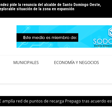
ndez pide la renuncia del alcalde de Santo Domingo Oeste,
ión de pérdidas: la conversación que el país aún tiene
Edeest
eplorable situación de la zona en expansión
realiz
MUNICIPALES
ECONOMÍA Y NEGOCIOS
 amplía red de puntos de recarga Prepago tras acuerdo es