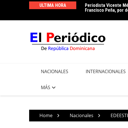
Skip
ULTIMA HORA
Periodista Vicente Mé
Luz 24 horas o reducc
to
Francisco Peña, por d
pendiente
content
NACIONALES
INTERNACIONALES
MÁS
Home
Nacionales
EDEESTE