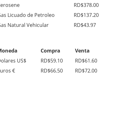
erosene
RD$378.00
as Licuado de Petroleo
RD$137.20
as Natural Vehicular
RD$43.97
Moneda
Compra
Venta
olares US$
RD$59.10
RD$61.60
uros €
RD$66.50
RD$72.00