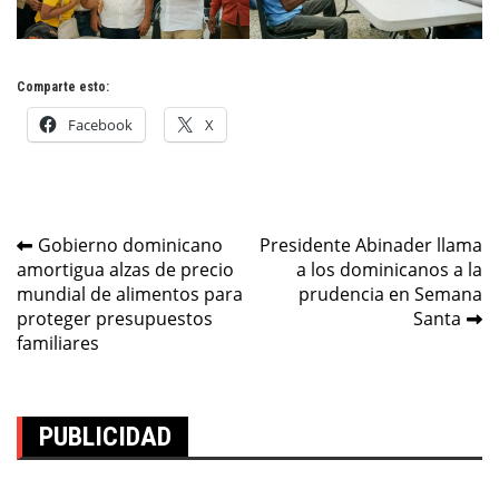
Comparte esto:
Facebook
X
Navegación
Gobierno dominicano
Presidente Abinader llama
amortigua alzas de precio
a los dominicanos a la
de
mundial de alimentos para
prudencia en Semana
entradas
proteger presupuestos
Santa
familiares
PUBLICIDAD