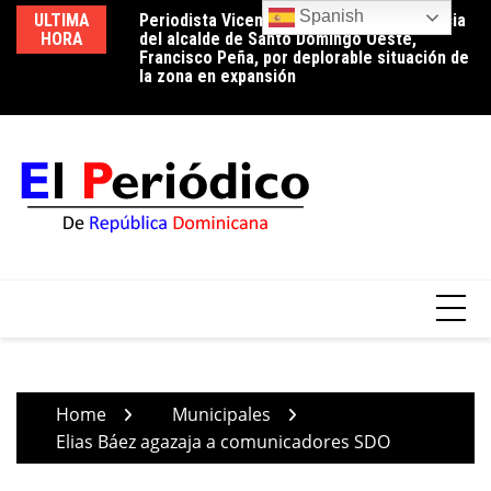
Skip
Spanish
ubilados
ULTIMA
Periodista Vicente Méndez pide la renuncia
Lu
to
HORA
del alcalde de Santo Domingo Oeste,
co
content
Francisco Peña, por deplorable situación de
p
la zona en expansión
Home
Municipales
Elias Báez agazaja a comunicadores SDO