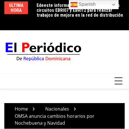
Skip
Spanish
 su primer
ULTIMA
Edeeste informa apertura temporal de los
Ed
to
 su compromiso
HORA
circuitos EBRI07 y EBRI12 para realizar
us
 y estética facial
content
trabajos de mejora en la red de distribución
co
Home
Nacionales
OMSA anuncia cambios horarios por
Nochebuena y Navidad