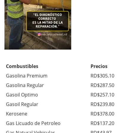
Combustibles
Precios
Gasolina Premium
RD$305.10
Gasolina Regular
RD$287.50
Gasoil Optimo
RD$257.10
Gasoil Regular
RD$239.80
Kerosene
RD$378.00
Gas Licuado de Petroleo
RD$137.20
Gas Natural Vehicular
RD$43.97