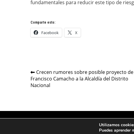
fundamentales para reducir este tipo de riesg
Comparte esto:
Facebook
X
Navegación
Crecen rumores sobre posible proyecto de
Francisco Camacho a la Alcaldía del Distrito
de
Nacional
entradas
Utilizamos cookies
Puedes aprender m
© Copyright 2026. All Right Reserved.