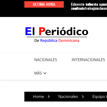
Skip
ULTIMA HORA
Edeeste informa apert
Edeeste exhorta a sus
to
realizar trabajos de m
controlar el consumo 
content
NACIONALES
INTERNACIONALES
MÁS
Home
Nacionales
Equipo 