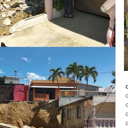
G
G
G
G