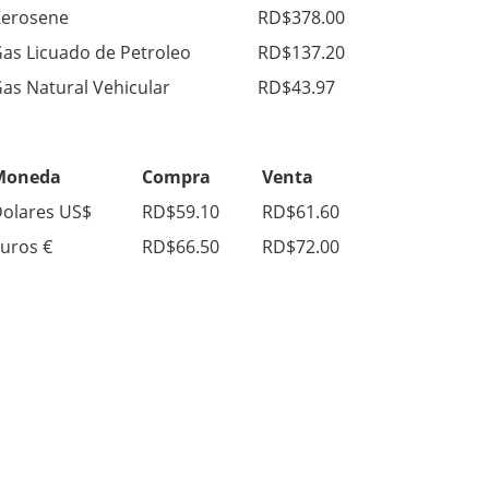
erosene
RD$378.00
as Licuado de Petroleo
RD$137.20
as Natural Vehicular
RD$43.97
Moneda
Compra
Venta
olares US$
RD$59.10
RD$61.60
uros €
RD$66.50
RD$72.00