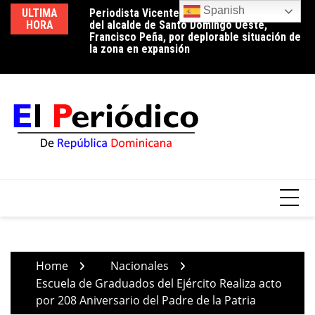
Skip
Spanish
ULTIMA
Periodista Vicente Méndez pide la renuncia
Luz 24 horas o reducción de pérdidas: la
Ed
to
HORA
del alcalde de Santo Domingo Oeste,
conversación que el país aún tiene
ci
content
Francisco Peña, por deplorable situación de
pendiente
tr
la zona en expansión
Home
Nacionales
Escuela de Graduados del Ejército Realiza acto
por 208 Aniversario del Padre de la Patria