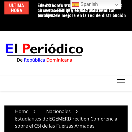
Skip
Spanish
ULTIMA
Luz 24 horas o reducción de pérdidas: la
Edeeste informa apertura temporal de los
Ed
to
HORA
conversación que el país aún tiene
circuitos EBRI07 y EBRI12 para realizar
us
content
pendiente
trabajos de mejora en la red de distribución
co
Home
Nacionales
Estudiantes de EGEMERD reciben Conferencia
sobre el C5i de las Fuerzas Armadas