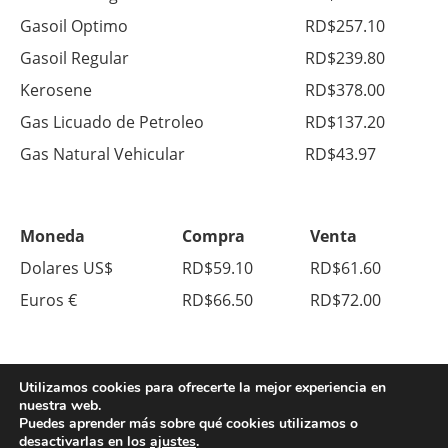
Gasoil Optimo
RD$257.10
Gasoil Regular
RD$239.80
Kerosene
RD$378.00
Gas Licuado de Petroleo
RD$137.20
Gas Natural Vehicular
RD$43.97
Moneda
Compra
Venta
Dolares US$
RD$59.10
RD$61.60
Euros €
RD$66.50
RD$72.00
Utilizamos cookies para ofrecerte la mejor experiencia en
nuestra web.
Puedes aprender más sobre qué cookies utilizamos o
desactivarlas en los
ajustes
.
© Copyright 2026. All Right Reserved.