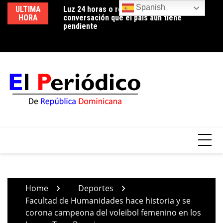
Skip
Spanish
ULTIMA
Luz 24 horas o reducción de pérdidas: la
Edeeste informa apertura temporal de los
Ed
to
HORA
conversación que el país aún tiene
circuitos EBRI07 y EBRI12 para realizar
us
content
pendiente
trabajos de mejora en la red de distribución
co
Home
Deportes
Facultad de Humanidades hace historia y se
corona campeona del voleibol femenino en los