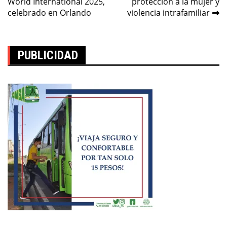
entradas
World International 2025,
proteccion a la mujer y
celebrado en Orlando
violencia intrafamiliar
PUBLICIDAD