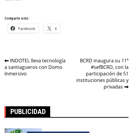
Comparte esto:
Facebook
X
Navegación
INDOTEL lleva tecnología
BCRD inaugura su 11ª
a santiagueros con Domo
#sefBCRD, con la
de
Inmersivo
participación de 51
entradas
instituciones públicas y
privadas
PUBLICIDAD