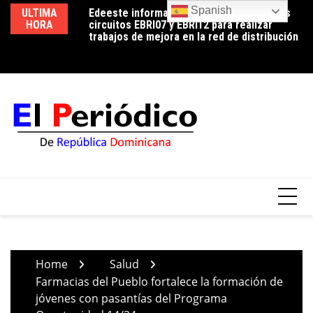
Skip
Spanish
ULTIMA
Edeeste informa apertura temporal de los
Edeeste exhorta a sus clientes a hacer un
No
to
HORA
circuitos EBRI07 y EBRI12 para realizar
uso eficiente de la energía para controlar el
de
content
trabajos de mejora en la red de distribución
consumo durante la temporada de calor
Home
Salud
Farmacias del Pueblo fortalece la formación de
jóvenes con pasantías del Programa