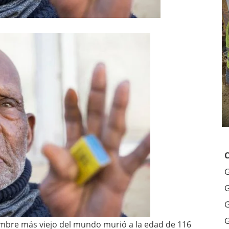
G
G
G
G
mbre más viejo del mundo murió a la edad de 116