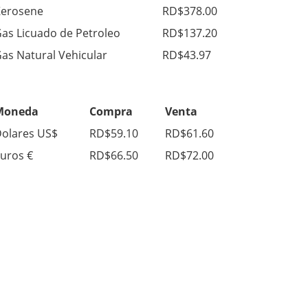
erosene
RD$378.00
as Licuado de Petroleo
RD$137.20
as Natural Vehicular
RD$43.97
Moneda
Compra
Venta
olares US$
RD$59.10
RD$61.60
uros €
RD$66.50
RD$72.00