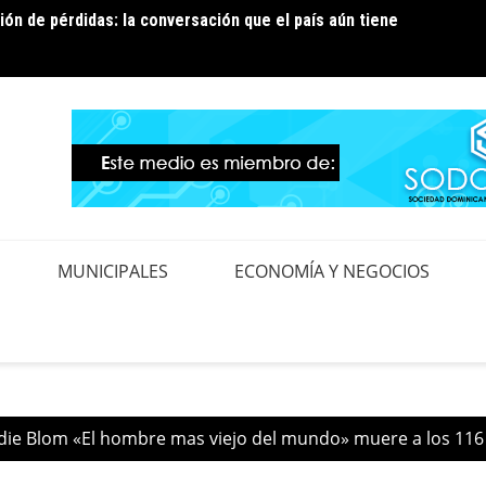
ión de pérdidas: la conversación que el país aún tiene
ura temporal de los circuitos EBRI07 y EBRI12 para
Edeest
ejora en la red de distribución
contro
MUNICIPALES
ECONOMÍA Y NEGOCIOS
die Blom «El hombre mas viejo del mundo» muere a los 116