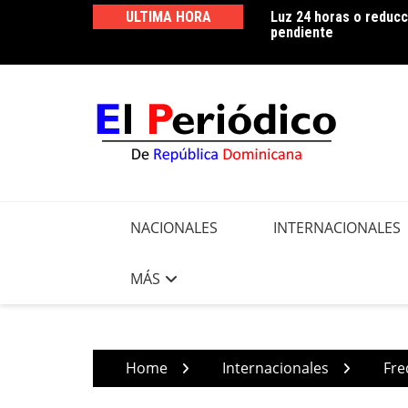
Skip
ULTIMA HORA
Luz 24 horas o reducc
Edeeste informa apert
to
pendiente
realizar trabajos de m
content
NACIONALES
INTERNACIONALES
MÁS
Home
Internacionales
Fre