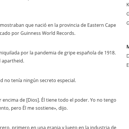
K
G
G
mostraban que nació en la provincia de Eastern Cape
icado por Guinness World Records.
aniquilada por la pandemia de gripe española de 1918.
D
 apartheid.
E
ad no tenía ningún secreto especial.
 encima de [Dios]. Él tiene todo el poder. Yo no tengo
o, pero Él me sostiene», dijo.
ero, primero en una granja y luego en la industria de