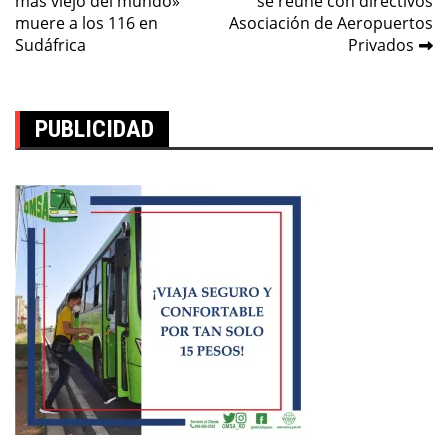
mas viejo del mundo»
se reúne con directivos
de
muere a los 116 en
Asociación de Aeropuertos
entradas
Sudáfrica
Privados
PUBLICIDAD