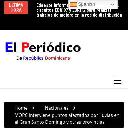
Skip
Spanish
ULTIMA
Edeeste informa apertura temporal de los
Edeeste exhorta a sus clientes a hacer un
No
to
HORA
circuitos EBRI07 y EBRI12 para realizar
uso eficiente de la energía para controlar el
de
content
trabajos de mejora en la red de distribución
consumo durante la temporada de calor
Home
Nacionales
MOPC interviene puntos afectados por lluvias en
el Gran Santo Domingo y otras provincias