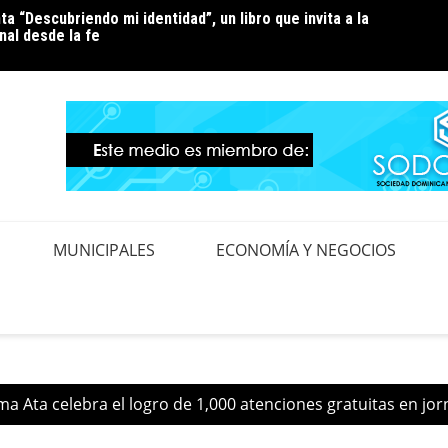
ta “Descubriendo mi identidad”, un libro que invita a la
ndez pide la renuncia del alcalde de Santo Domingo Oeste,
Luz 24
al desde la fe
eplorable situación de la zona en expansión
pendi
MUNICIPALES
ECONOMÍA Y NEGOCIOS
a Ata celebra el logro de 1,000 atenciones gratuitas en jo