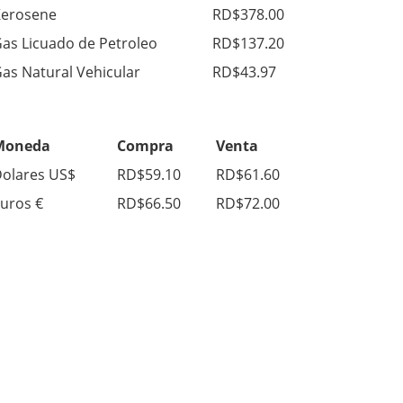
erosene
RD$378.00
as Licuado de Petroleo
RD$137.20
as Natural Vehicular
RD$43.97
Moneda
Compra
Venta
olares US$
RD$59.10
RD$61.60
uros €
RD$66.50
RD$72.00