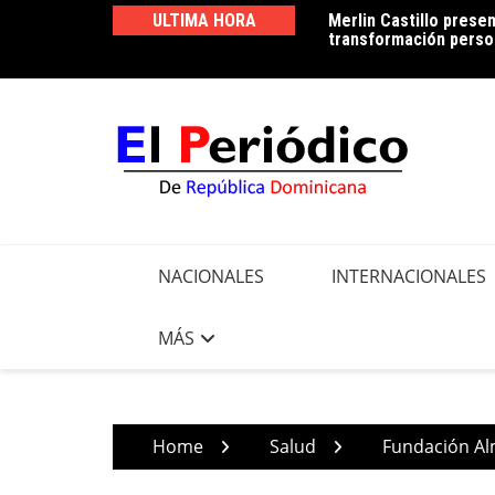
Skip
ULTIMA HORA
Merlin Castillo presen
Periodista Vicente Mé
to
transformación person
Francisco Peña, por d
content
NACIONALES
INTERNACIONALES
MÁS
Home
Salud
Fundación Alm