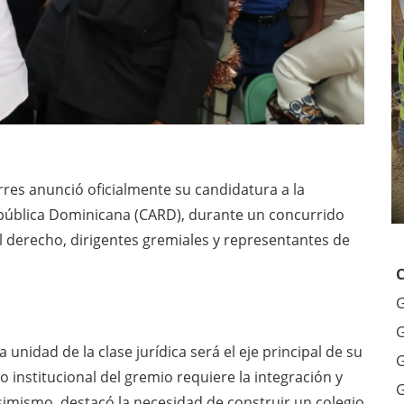
es anunció oficialmente su candidatura a la
epública Dominicana (CARD), durante un concurrido
l derecho, dirigentes gremiales y representantes de
G
G
unidad de la clase jurídica será el eje principal de su
G
o institucional del gremio requiere la integración y
G
simismo, destacó la necesidad de construir un colegio