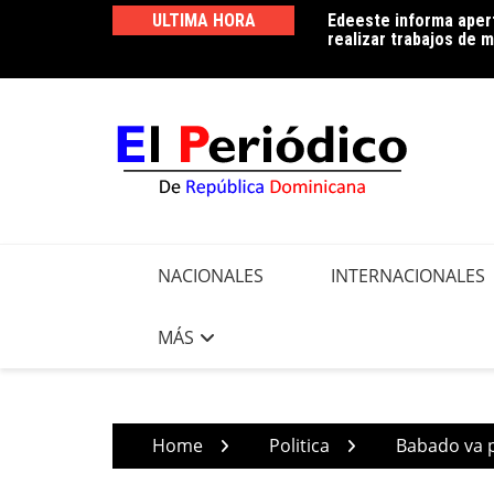
Skip
ULTIMA HORA
Edeeste informa apert
Edeeste exhorta a sus
to
realizar trabajos de m
controlar el consumo 
content
NACIONALES
INTERNACIONALES
MÁS
Home
Politica
Babado va p