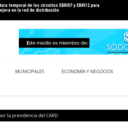
ura temporal de los circuitos EBRI07 y EBRI12 para
 clientes a hacer un uso eficiente de la energía para
Noé En
ejora en la red de distribución
durante la temporada de calor
MUNICIPALES
ECONOMÍA Y NEGOCIOS
or la presidencia del CARD