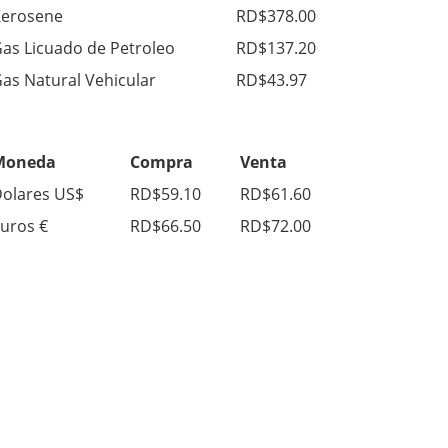
erosene
RD$378.00
as Licuado de Petroleo
RD$137.20
as Natural Vehicular
RD$43.97
Moneda
Compra
Venta
olares US$
RD$59.10
RD$61.60
uros €
RD$66.50
RD$72.00