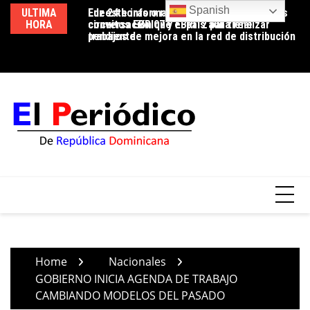
Skip
Spanish
ULTIMA
Luz 24 horas o reducción de pérdidas: la
Edeeste informa apertura temporal de los
Ed
to
HORA
conversación que el país aún tiene
circuitos EBRI07 y EBRI12 para realizar
us
content
pendiente
trabajos de mejora en la red de distribución
co
Home
Nacionales
GOBIERNO INICIA AGENDA DE TRABAJO
CAMBIANDO MODELOS DEL PASADO