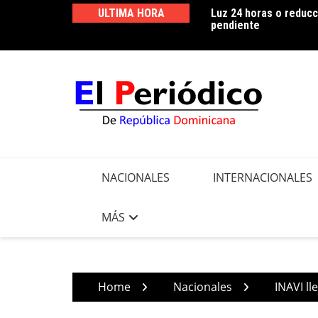
Skip
ULTIMA HORA
Luz 24 horas o reducc
Edeeste informa apert
to
pendiente
realizar trabajos de m
content
NACIONALES
INTERNACIONALES
MÁS
Home
Nacionales
INAVI ll