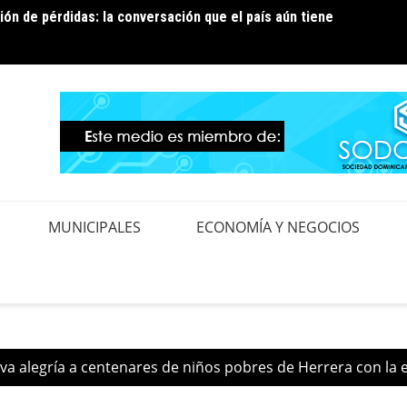
ión de pérdidas: la conversación que el país aún tiene
ura temporal de los circuitos EBRI07 y EBRI12 para
Edeest
ejora en la red de distribución
contro
MUNICIPALES
ECONOMÍA Y NEGOCIOS
eva alegría a centenares de niños pobres de Herrera con la 