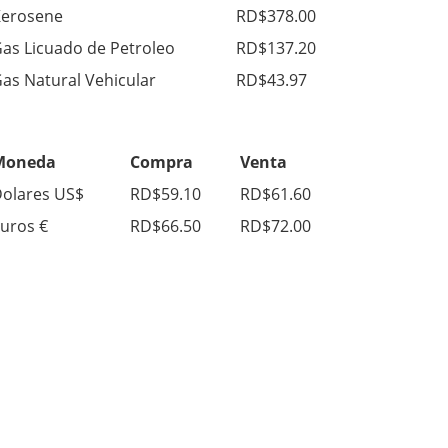
erosene
RD$378.00
as Licuado de Petroleo
RD$137.20
as Natural Vehicular
RD$43.97
Moneda
Compra
Venta
olares US$
RD$59.10
RD$61.60
uros €
RD$66.50
RD$72.00