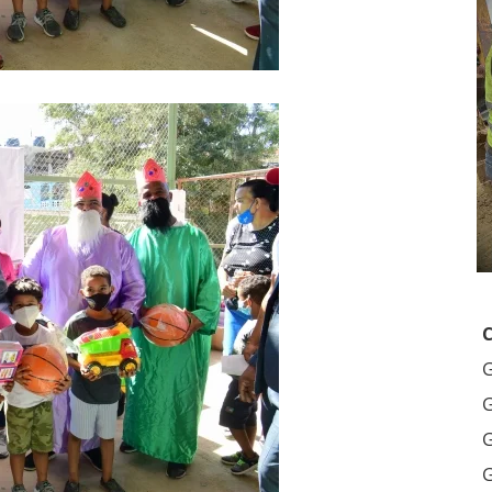
G
G
G
G