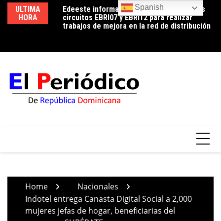
Skip
Spanish
ULTIMA
Edeeste informa apertura temporal de los
Edeeste exhorta a sus clientes a hacer un
No
to
HORA
circuitos EBRI07 y EBRI12 para realizar
uso eficiente de la energía para controlar el
de
content
trabajos de mejora en la red de distribución
consumo durante la temporada de calor
Home
Nacionales
Indotel entrega Canasta Digital Social a 2,000
mujeres jefas de hogar, beneficiarias del